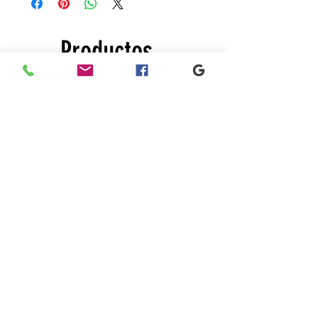
Productos
relacionados
New
New
Black
Black
lace
lace
dress
dress