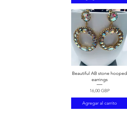
Vista rápida
Beautiful AB stone hoope
earrings
Precio
16,00 GBP
Agregar al carrito