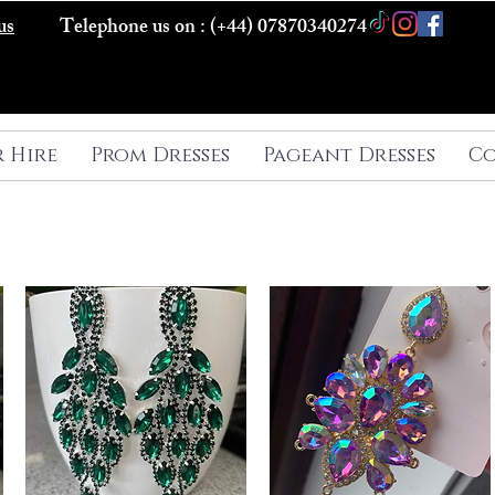
us
Telephone us on : (+44) 07870340274
r Hire
Prom Dresses
Pageant Dresses
Co