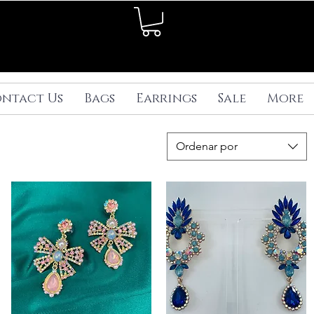
ntact Us
Bags
Earrings
Sale
More
Ordenar por